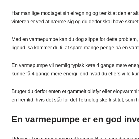
Har man lige modtaget sin elregning og tænkt at den er alt
vinteren er ved at nærme sig og du derfor skal have skruet 
Med en varmepumpe kan du dog slippe for dette problem, og i
ligeud, så kommer du til at spare mange penge på en va
En varmepumpe vil nemlig typisk køre 4 gange mere energi 
kunne få 4 gange mere energi, end hvad du ellers ville k
Bruger du derfor enten et gammelt oliefyr eller elopvarmnin
en fremtid, hvis det står for det Teknologiske Institut, s
En varmepumpe er en god inve
Udover at en varmepumpe vil komme til at spare dig mange 