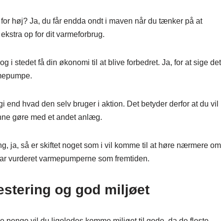
 for høj? Ja, du får endda ondt i maven når du tænker på at
ekstra op for dit varmeforbrug.
 stedet få din økonomi til at blive forbedret. Ja, for at sige det
rmepumpe.
end hvad den selv bruger i aktion. Det betyder derfor at du vil
unne gøre med et andet anlæg.
g, ja, så er skiftet noget som i vil komme til at høre nærmere om
om har vurderet varmepumperne som fremtiden.
stering og god miljøet
penge vil du ligeledes komme miljøet til gode, da de fleste