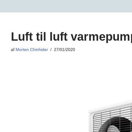
Spring
til
indhold
Luft til luft varmepu
af
Morten Chinhider
27/01/2020