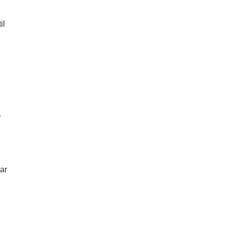
il
.
har