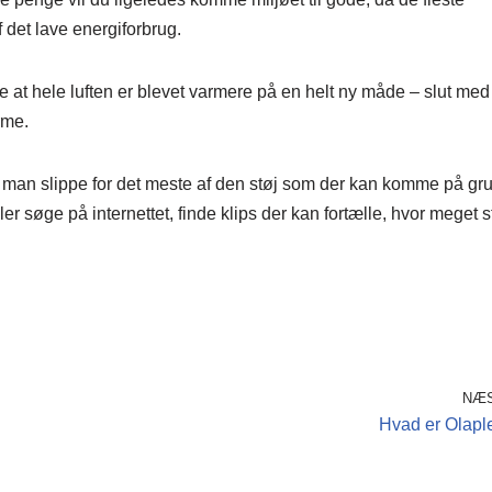
 det lave energiforbrug.
t hele luften er blevet varmere på en helt ny måde – slut med
rme.
l man slippe for det meste af den støj som der kan komme på gr
r søge på internettet, finde klips der kan fortælle, hvor meget s
NÆ
Hvad er Olapl