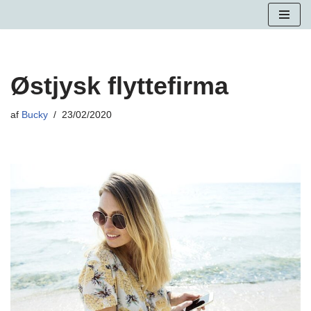
Spring
til
indhold
Østjysk flyttefirma
af
Bucky
23/02/2020