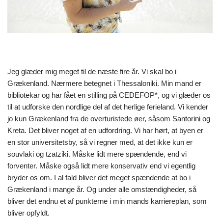
Jeg glæder mig meget til de næste fire år. Vi skal bo i
Grækenland. Nærmere betegnet i Thessaloniki. Min mand er
bibliotekar og har fået en stilling på CEDEFOP*, og vi glæder os
til at udforske den nordlige del af det herlige ferieland. Vi kender
jo kun Grækenland fra de overturistede øer, såsom Santorini og
Kreta. Det bliver noget af en udfordring. Vi har hørt, at byen er
en stor universitetsby, så vi regner med, at det ikke kun er
souvlaki og tzatziki. Måske lidt mere spændende, end vi
forventer. Måske også lidt mere konservativ end vi egentlig
bryder os om. I al fald bliver det meget spændende at bo i
Grækenland i mange år. Og under alle omstændigheder, så
bliver det endnu et af punkterne i min mands karriereplan, som
bliver opfyldt.