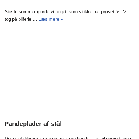
Sidste sommer gjorde vi noget, som vi ikke har prøvet før. Vi
tog på bilferie.…
Læs mere »
Pandeplader af stål
Det er et dilemma, mange husejere kender: Du vil gerne have et