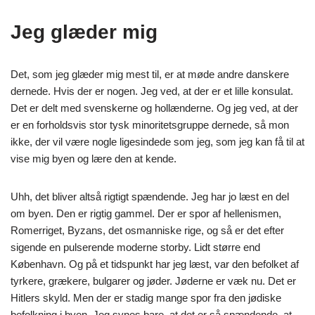
Jeg glæder mig
Det, som jeg glæder mig mest til, er at møde andre danskere
dernede. Hvis der er nogen. Jeg ved, at der er et lille konsulat.
Det er delt med svenskerne og hollænderne. Og jeg ved, at der
er en forholdsvis stor tysk minoritetsgruppe dernede, så mon
ikke, der vil være nogle ligesindede som jeg, som jeg kan få til at
vise mig byen og lære den at kende.
Uhh, det bliver altså rigtigt spændende. Jeg har jo læst en del
om byen. Den er rigtig gammel. Der er spor af hellenismen,
Romerriget, Byzans, det osmanniske rige, og så er det efter
sigende en pulserende moderne storby. Lidt større end
København. Og på et tidspunkt har jeg læst, var den befolket af
tyrkere, grækere, bulgarer og jøder. Jøderne er væk nu. Det er
Hitlers skyld. Men der er stadig mange spor fra den jødiske
befolkning i byen. Jeg synes bare, at det er så spændende, at